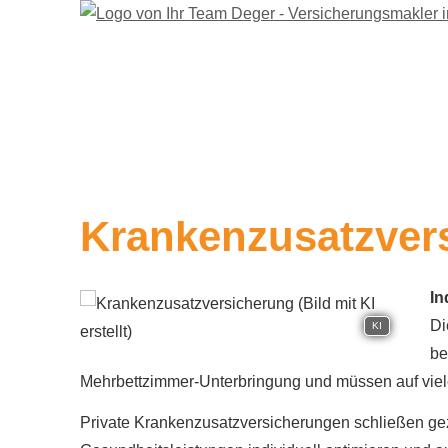
Kranken­zusatz­ver­
In
Di
KI
be
Mehrbettzimmer-Unterbringung und müssen auf viele
Private Kranken­zusatz­ver­si­che­rungen schließen 