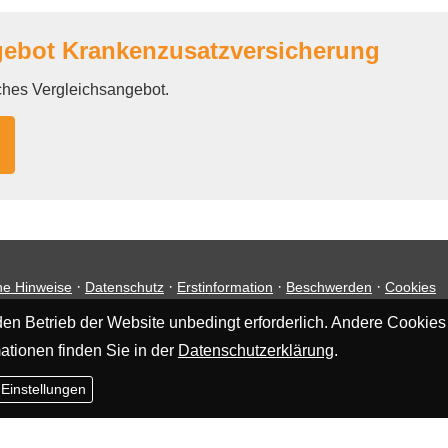
bot Kranken­zusatz­ver­si­che­rung
iches Vergleichsangebot.
·
·
·
·
he Hinweise
Datenschutz
Erstinformation
Beschwerden
Cookies
en Betrieb der Website unbedingt erforderlich. Andere Cookies
ationen finden Sie in der
Datenschutzerklärung
.
 Einstellungen