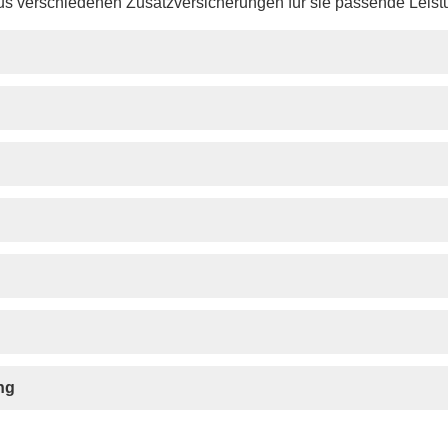
aus verschiedenen Zusatzversicherungen für sie passende Leis
ung