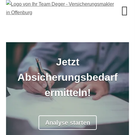
Jetzt
Sind Sie Single oder in
Absicherungsbedarf
einer Beziehung?
ermitteln!
Single
Beziehung
Analyse starten
weiter