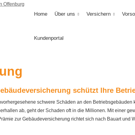
Home
Über uns
Versichern
Vorso
Kundenportal
­rung
e­bäude­ver­si­che­rung schützt Ihre Bet
vorhergesehene schwere Schäden an den Betriebsgebäuden kö
allen ab, geht der Schaden oft in die Millionen. Mit einer gewe
mie zur Ge­bäude­ver­si­che­rung richtet sich nach Bauart un